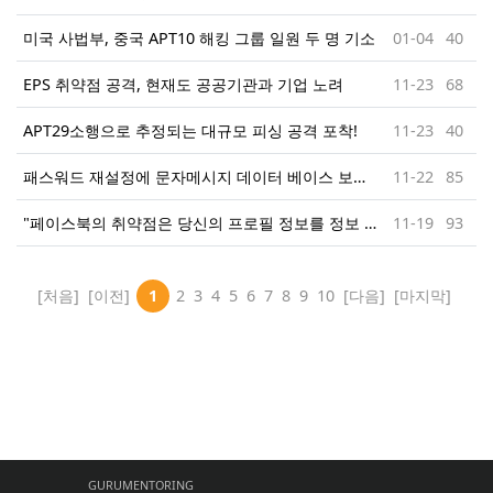
미국 사법부, 중국 APT10 해킹 그룹 일원 두 명 기소
01-04
40
EPS 취약점 공격, 현재도 공공기관과 기업 노려
11-23
68
APT29소행으로 추정되는 대규모 피싱 공격 포착!
11-23
40
패스워드 재설정에 문자메시지 데이터 베이스 보안은 매우 취약하다!
11-22
85
"페이스북의 취약점은 당신의 프로필 정보를 정보 도둑들에게 제공하였다. "
11-19
93
[처음]
[이전]
1
2
3
4
5
6
7
8
9
10
[다음]
[마지막]
GURUMENTORING