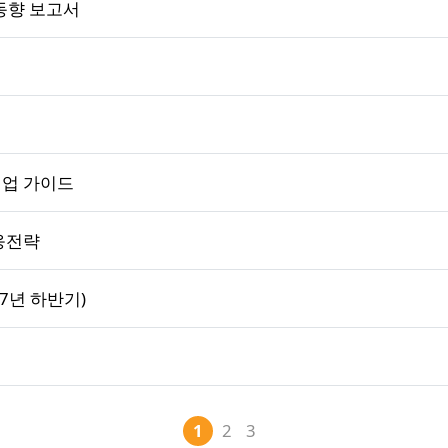
동향 보고서
백업 가이드
대응전략
7년 하반기)
1
2
3