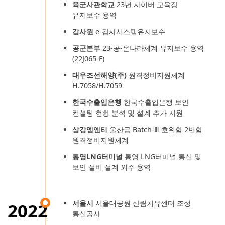
육군사관학교
23년 사이버 교육장
유지보수 용역
감사원
e-감사시스템유지보수
공군본부
23-공-온나라체계 유지보수 용역
(22J065-F)
대우조선해양(주)
원격정비지원체계
H.7058/H.7059
한국수출입은행
한국수출입은행 보안
컨설팅 현황 분석 및 설계 추가 지원
삼강엠엔티
울산급 Batch-Ⅲ 호위함 2번함
원격정비지원체계
통영LNG터미널
통영 LNG터미널 통신 및
보안 설비 설계 외주 용역
서울시
서울대공원 산림치유센터 조성
2022
통신공사