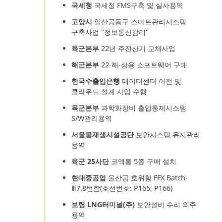
국세청
국세청 FMS구축 및 실사용역
고양시
일산공동구 스마트관리시스템
구축사업 "정보통신감리"
육군본부
22년 주전산기 교체사업
해군본부
22-해-상용 소프트웨어 구매
한국수출입은행
데이터센터 이전 및
클라우드 설계 사업 수행
육군본부
과학화장비 출입통제시스템
S/W관리용역
서울물재생시설공단
보안시스템 유지관리
용역
육군 25사단
코덱틍 5종 구매 설치
현대중공업
울산급 호위함 FFX Batch-
Ⅲ7,8번함(호선번호: P165, P166)
보령 LNG터미널(주)
보안설비 수리 외주
용역