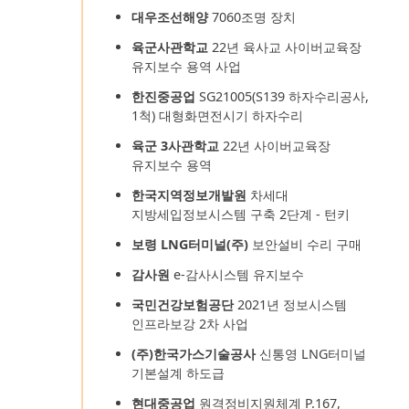
대우조선해양
7060조명 장치
육군사관학교
22년 육사교 사이버교육장
유지보수 용역 사업
한진중공업
SG21005(S139 하자수리공사,
1척) 대형화면전시기 하자수리
육군 3사관학교
22년 사이버교육장
유지보수 용역
한국지역정보개발원
차세대
지방세입정보시스템 구축 2단계 - 턴키
보령 LNG터미널(주)
보안설비 수리 구매
감사원
e-감사시스템 유지보수
국민건강보험공단
2021년 정보시스템
인프라보강 2차 사업
(주)한국가스기술공사
신통영 LNG터미널
기본설계 하도급
현대중공업
원격정비지원체계 P.167,