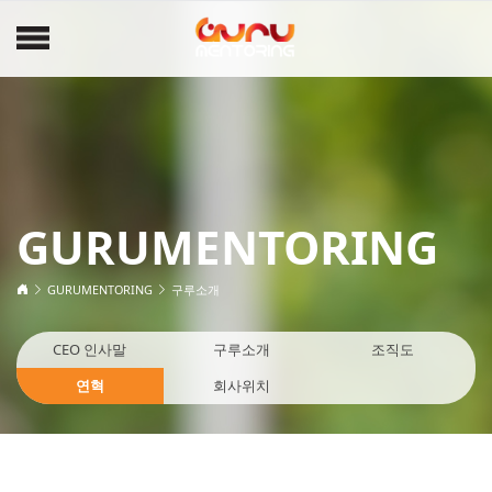
GURUMENTORING
GURUMENTORING
구루소개
CEO 인사말
구루소개
조직도
연혁
회사위치