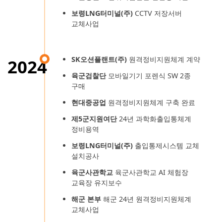
보령LNG터미널(주)
CCTV 저장서버
교체사업
SK오션플랜트(주)
원격정비지원체계 계약
2024
육군검찰단
모바일기기 포렌식 SW 2종
구매
현대중공업
원격정비지원체계 구축 완료
제5군지원여단
24년 과학화출입통체계
정비용역
보령LNG터미널(주)
출입통제시스템 교체
설치공사
육군사관학교
육군사관학교 AI 체험장
교육장 유지보수
해군 본부
해군 24년 원격정비지원체계
교체사업