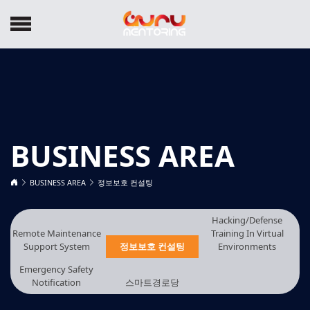
BUSINESS AREA
BUSINESS AREA
정보보호 컨설팅
Hacking/Defense
Remote Maintenance
Training In Virtual
Support System
정보보호 컨설팅
Environments
Emergency Safety
Notification
스마트경로당