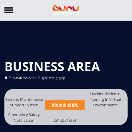
BUSINESS AREA
BUSINESS AREA
정보보호 컨설팅
Hacking/Defense
Remote Maintenance
Training In Virtual
Support System
정보보호 컨설팅
Environments
Emergency Safety
Notification
스마트경로당