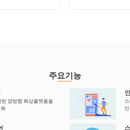
주요기능
폼
인
계된 양방향 화상플랫폼을
스
성화
인
어
스