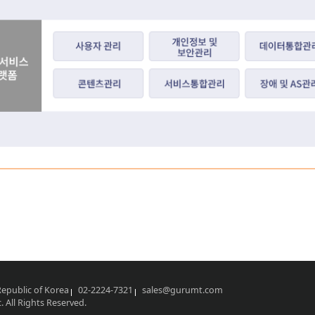
 Republic of Korea
02-2224-7321
sales@gurumt.com
 All Rights Reserved.