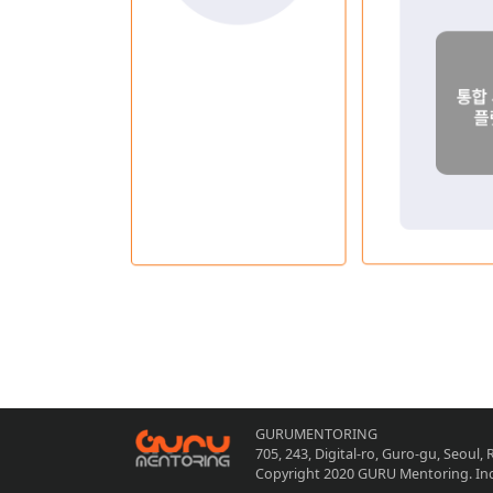
GURUMENTORING
705, 243, Digital-ro, Guro-gu, Seoul,
Copyright 2020 GURU Mentoring. Inc.