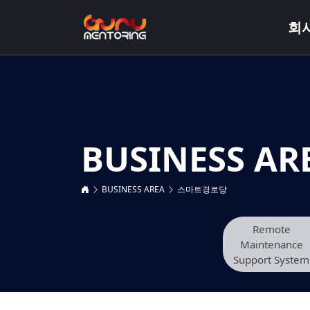
회
BUSINESS AR
BUSINESS AREA
스마트경로당
Remote
Maintenance
Support System