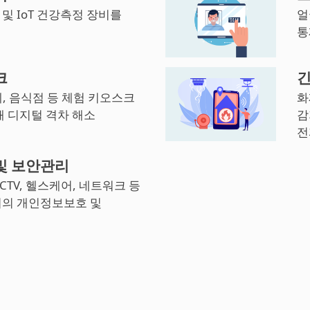
및 IoT 건강측정 장비를
얼
통
크
긴
, 음식점 등 체험 키오스크
화
해 디지털 격차 해소
감
전
및 보안관리
CCTV, 헬스케어, 네트워크 등
기의 개인정보보호 및