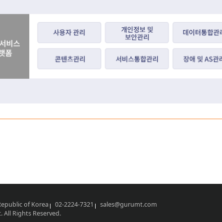
 Republic of Korea
02-2224-7321
sales@gurumt.com
 All Rights Reserved.