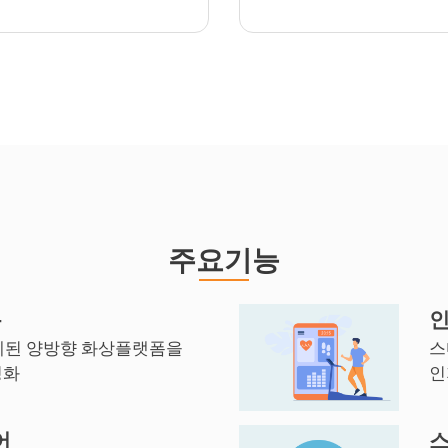
주요기능
폼
인
계된 양방향 화상플랫폼을
스
성화
인
어
스