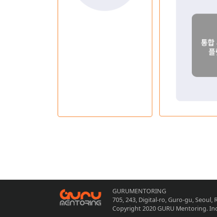
GURUMENTORING
705, 243, Digital-ro, Guro-gu, Seoul,
Copyright 2020 GURU Mentoring. Inc.