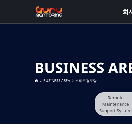
회
BUSINESS AR
BUSINESS AREA
스마트경로당
Remote
Maintenance
Support System