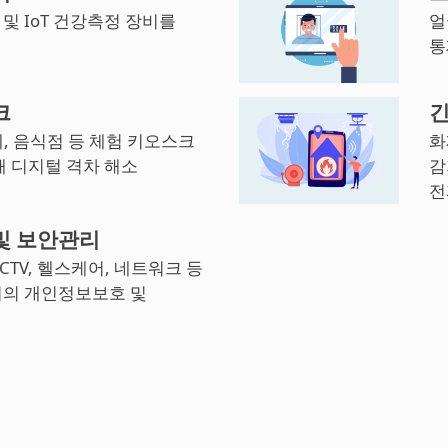
및 IoT 건강측정 장비를
얼
통
크
긴
, 음식점 등 체험 키오스크
화
해 디지털 격차 해소
감
전
및 보안관리
CCTV, 헬스케어, 네트워크 등
기의 개인정보보호 및