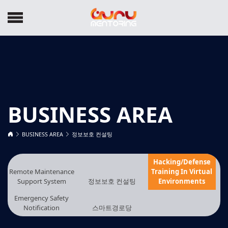
BUSINESS AREA
BUSINESS AREA
정보보호 컨설팅
Hacking/Defense
Remote Maintenance
Training In Virtual
Support System
정보보호 컨설팅
Environments
Emergency Safety
Notification
스마트경로당