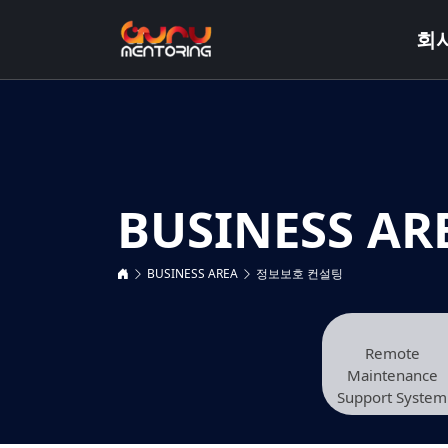
회
BUSINESS AR
BUSINESS AREA
정보보호 컨설팅
Remote
Maintenance
Support System