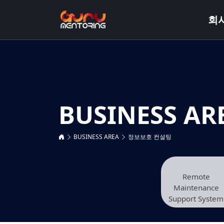
회
BUSINESS AR
BUSINESS AREA
정보보호 컨설팅
Remote
Maintenance
Support System