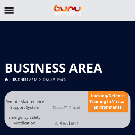
BUSINESS AREA
BUSINESS AREA
정보보호 컨설팅
Hacking/Defense
Remote Maintenance
Training In Virtual
Support System
정보보호 컨설팅
Environments
Emergency Safety
Notification
스마트경로당